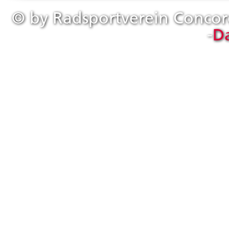
© by Radsportverein Concor
-
D